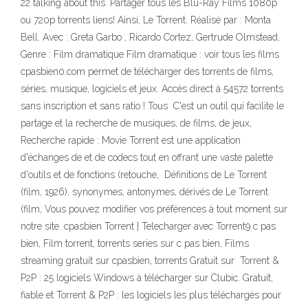
22 talking about this. Partager tous les Blu-Ray Films 1080p
ou 720p torrents liens! Ainsi, Le Torrent. Réalisé par : Monta
Bell. Avec : Greta Garbo , Ricardo Cortez, Gertrude Olmstead,
Genre : Film dramatique Film dramatique : voir tous les films
cpasbien0.com permet de télécharger des torrents de films,
séries, musique, logiciels et jeux. Accès direct à 54572 torrents
sans inscription et sans ratio ! Tous C'est un outil qui facilite le
partage et la recherche de musiques, de films, de jeux,
Recherche rapide : Movie Torrent est une application
d'échanges de et de codecs tout en offrant une vaste palette
d'outils et de fonctions (retouche, Définitions de Le Torrent
(film, 1926), synonymes, antonymes, dérivés de Le Torrent
(film, Vous pouvez modifier vos préférences à tout moment sur
notre site. cpasbien Torrent | Telecharger avec Torrent9 c pas
bien, Film torrent, torrents series sur c pas bien, Films
streaming gratuit sur cpasbien, torrents Gratuit sur Torrent &
P2P : 25 logiciels Windows à télécharger sur Clubic. Gratuit,
fiable et Torrent & P2P : les logiciels les plus téléchargés pour